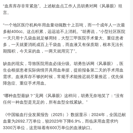
“血库库存非常紧急”。上述献血点工作人员胡勇对网《风暴眼》坦
言。
“一个地区医疗机构年用血量动辄数十上百吨，而一个成年人一次最
多献400cc。这点积累，远远追不上消耗。”胡勇说，“小型社区医院
一天只用十几袋血就足够周转，大型三甲医院手术量大、重症患者
多，一天就要消耗成百上千袋血，而血液又有保质期，根本无法长
期囤积，今天采的血，一两天就用完了”。
缺血的现实，导致医院用血必须分级。胡勇告诉网《风暴眼》，医
生会根据患者实际病情开具用血单据，提前报备第二天的手术用血
需求。血液库存不够的时候，常规手术能推迟就尽量推迟，优先保
障急症、重症手术用血。
“哪种血型最缺？”见网《风暴眼》这样问，胡勇无奈地笑了：“没有
任何一种血型是充足的，所有血型全线紧缺。”
《中国输血行业发展报告（2025）》数据显示：2024年，全国总献
血量为2692.7万单位，较2023年下降6.9%，而临床用血需求约
3300万单位，这意味着有600万单位的血液缺口。