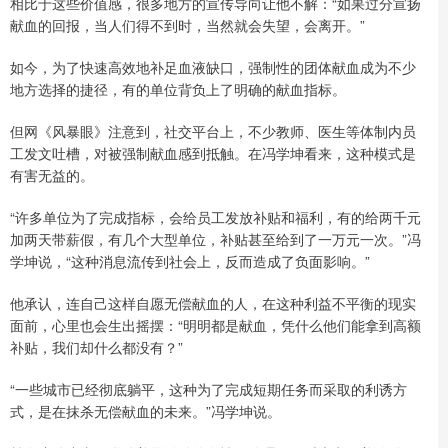
相比于这些价值感，很多地方的宣传导向让他不解：“如果过分宣扬
献血的回报，当人们得不到时，当然就会失望，会离开。”
如今，为了快速高效地补足血液缺口，强制性的团体献血成为不少
地方选择的捷径，有的单位背负上了明确的献血指标。
但网《风暴眼》注意到，社交平台上，不少教师、医生等体制内员
工发文吐槽，对被强制献血感到抵触。在冯学坤看来，这种模式是
有害无益的。
“许多单位为了完成指标，会给员工发放补贴和福利，有的给两千元
加两天带薪假，有几个大型单位，补贴甚至给到了一万元一次。”冯
学坤说，“这种消息流传到社会上，反而造成了负面影响。”
他承认，连自己这样自愿无偿献血的人，在这种利益不平衡的现实
面前，心里也会生出摇摆：“明明都是献血，凭什么他们能拿到高额
补贴，我们却什么都没有？”
“一些城市已经彻底躺平，这种为了完成短期任务而采取的利诱方
式，是在抹杀无偿献血的未来。”冯学坤说。