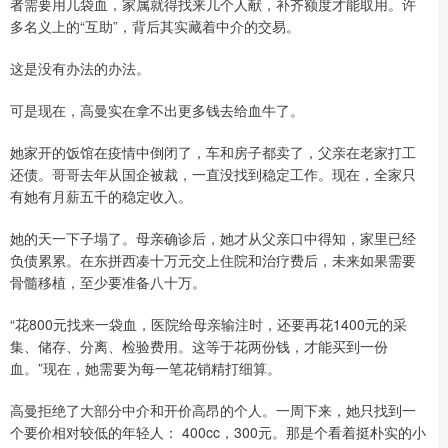
者需要用几袋血，家属就得找来几个人献，补齐额度才能取用。许
多名义上的“互助”，背后其实藏着中介的交易。
这是没有办法的办法。
可是现在，高曼实在拿不出更多钱去给血牛了。
她家开的饭馆在疫情中倒闭了，车和房子都卖了，父亲在老家打工
还债。哥哥去年从国企被裁，一直没找到稳定工作。现在，全家只
有她有月薪五千的稳定收入。
她的天一下子塌了。母亲确诊后，她才从父亲口中得知，家里已经
负债累累。在东拼西凑十万元交上住院和治疗费后，未来如果需要
骨髓移植，至少要准备八十万。
“花800元找来一袋血，医院给母亲输注时，还要再花1400元的采
集、储存、分离、检验费用。这等于花两份钱，才能买到一份
血。”现在，她需要为每一笔花销精打细算。
高曼拒绝了大部分中介和开价高昂的个人。一周下来，她只找到一
个要价相对较低的年轻人： 400cc，300元。那是个看着挺朴实的小