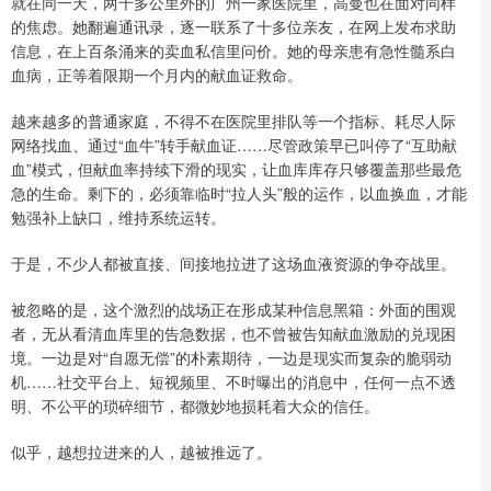
就在同一天，两千多公里外的广州一家医院里，高曼也在面对同样
的焦虑。她翻遍通讯录，逐一联系了十多位亲友，在网上发布求助
信息，在上百条涌来的卖血私信里问价。她的母亲患有急性髓系白
血病，正等着限期一个月内的献血证救命。
越来越多的普通家庭，不得不在医院里排队等一个指标、耗尽人际
网络找血、通过“血牛”转手献血证……尽管政策早已叫停了“互助献
血”模式，但献血率持续下滑的现实，让血库库存只够覆盖那些最危
急的生命。剩下的，必须靠临时“拉人头”般的运作，以血换血，才能
勉强补上缺口，维持系统运转。
于是，不少人都被直接、间接地拉进了这场血液资源的争夺战里。
被忽略的是，这个激烈的战场正在形成某种信息黑箱：外面的围观
者，无从看清血库里的告急数据，也不曾被告知献血激励的兑现困
境。一边是对“自愿无偿”的朴素期待，一边是现实而复杂的脆弱动
机……社交平台上、短视频里、不时曝出的消息中，任何一点不透
明、不公平的琐碎细节，都微妙地损耗着大众的信任。
似乎，越想拉进来的人，越被推远了。