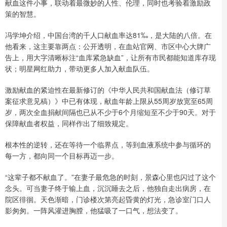
献血这件小事，联动着最微妙的人性、伦理，同时也考验着激励政
策的智慧。
冯学坤介绍，中国台湾的千人口献血率达81‰，是大陆的八倍。在
他看来，这主要靠两点：公开透明，在血站官网、市区中心大牌广
告上，用大字清晰标注“血库紧急缺血”，让所有市民都能知道库存现
状；明星网红助力，带动更多人加入献血队伍。
激励献血的紧迫性在最新修订的《中华人民共和国献血法（修订草
案征求意见稿）》中已有体现，献血年龄上限从55周岁放宽至65周
岁，两次全血捐献间隔也已从不少于6个月缩短至不少于90天。对于
保障献血者权益，同样作出了细致规定。
根本性的逆转，还在等待一个临界点，等到血液系统中参与循环的
每一方，都向同一个目标再迈一步。
“这辈子都不献血了。”在妻子最危急的时刻，景森心里也闪过了这个
念头。可当妻子终于输上血，沉沉睡去之后，他独自走出病房，在
院区徘徊。天色渐暗，门诊楼次第亮起昏黄的灯光，急诊室门口人
影匆匆。一阵风灌进胸膛，他猛吸了一口气，想法变了。