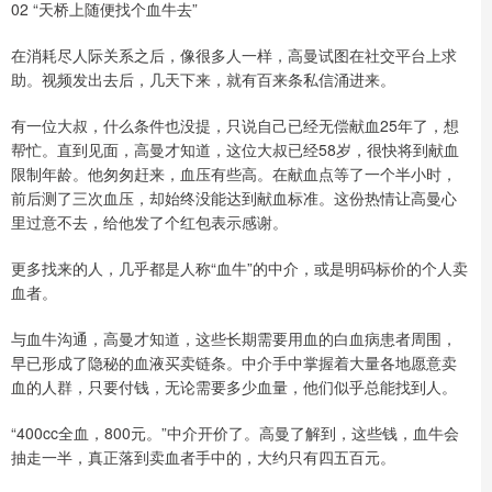
02 “天桥上随便找个血牛去”
在消耗尽人际关系之后，像很多人一样，高曼试图在社交平台上求
助。视频发出去后，几天下来，就有百来条私信涌进来。
有一位大叔，什么条件也没提，只说自己已经无偿献血25年了，想
帮忙。直到见面，高曼才知道，这位大叔已经58岁，很快将到献血
限制年龄。他匆匆赶来，血压有些高。在献血点等了一个半小时，
前后测了三次血压，却始终没能达到献血标准。这份热情让高曼心
里过意不去，给他发了个红包表示感谢。
更多找来的人，几乎都是人称“血牛”的中介，或是明码标价的个人卖
血者。
与血牛沟通，高曼才知道，这些长期需要用血的白血病患者周围，
早已形成了隐秘的血液买卖链条。中介手中掌握着大量各地愿意卖
血的人群，只要付钱，无论需要多少血量，他们似乎总能找到人。
“400cc全血，800元。”中介开价了。高曼了解到，这些钱，血牛会
抽走一半，真正落到卖血者手中的，大约只有四五百元。