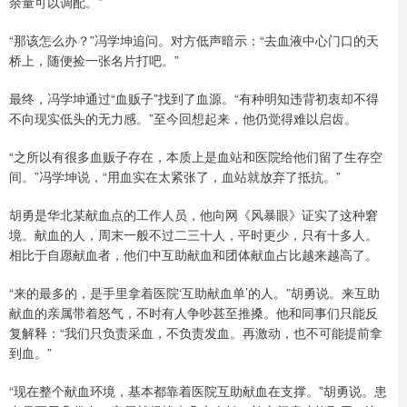
余量可以调配。”
“那该怎么办？”冯学坤追问。对方低声暗示：“去血液中心门口的天
桥上，随便捡一张名片打吧。”
最终，冯学坤通过“血贩子”找到了血源。“有种明知违背初衷却不得
不向现实低头的无力感。”至今回想起来，他仍觉得难以启齿。
“之所以有很多血贩子存在，本质上是血站和医院给他们留了生存空
间。”冯学坤说，“用血实在太紧张了，血站就放弃了抵抗。”
胡勇是华北某献血点的工作人员，他向网《风暴眼》证实了这种窘
境。献血的人，周末一般不过二三十人，平时更少，只有十多人。
相比于自愿献血者，他们中互助献血和团体献血占比越来越高了。
“来的最多的，是手里拿着医院‘互助献血单’的人。”胡勇说。来互助
献血的亲属带着怒气，不时有人争吵甚至推搡。他和同事们只能反
复解释：“我们只负责采血，不负责发血。再激动，也不可能提前拿
到血。”
“现在整个献血环境，基本都靠着医院互助献血在支撑。”胡勇说。患