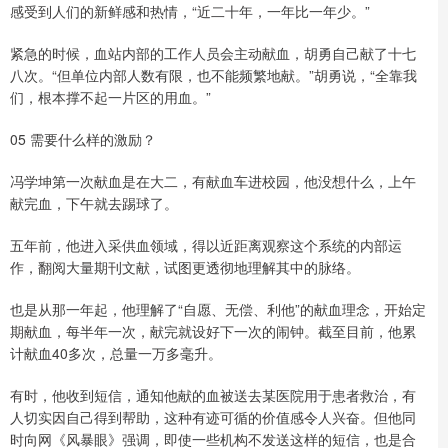
感受到人们的新鲜感和热情，“近二十年，一年比一年少。”
紧急的时候，血站内部的工作人员会主动献血，胡勇自己献了十七
八次。“但单位内部人数有限，也不能频繁地献。”胡勇说，“全靠我
们，根本撑不起一片区的用血。”
05 需要什么样的激励？
冯学坤第一次献血是在大二，有献血车进校园，他没想什么，上午
献完血，下午就去踢球了。
五年前，他进入采供血领域，得以近距离观察这个系统的内部运
作，翻阅大量期刊文献，试图更透彻地理解其中的脉络。
也是从那一年起，他理解了“自愿、无偿、利他”的献血理念，开始定
期献血，每半年一次，献完就设好下一次的闹钟。截至目前，他累
计献血40多次，总量一万多毫升。
有时，他收到短信，通知他献的血被送去某医院用于患者救治，有
人切实因自己得到帮助，这种有迹可循的价值感令人兴奋。但他同
时向网《风暴眼》强调，即使一些机构不发送这样的短信，也是合