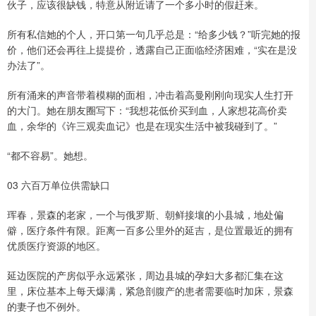
伙子，应该很缺钱，特意从附近请了一个多小时的假赶来。
所有私信她的个人，开口第一句几乎总是：“给多少钱？”听完她的报
价，他们还会再往上提提价，透露自己正面临经济困难，“实在是没
办法了”。
所有涌来的声音带着模糊的面相，冲击着高曼刚刚向现实人生打开
的大门。她在朋友圈写下：“我想花低价买到血，人家想花高价卖
血，余华的《许三观卖血记》也是在现实生活中被我碰到了。”
“都不容易”。她想。
03 六百万单位供需缺口
珲春，景森的老家，一个与俄罗斯、朝鲜接壤的小县城，地处偏
僻，医疗条件有限。距离一百多公里外的延吉，是位置最近的拥有
优质医疗资源的地区。
延边医院的产房似乎永远紧张，周边县城的孕妇大多都汇集在这
里，床位基本上每天爆满，紧急剖腹产的患者需要临时加床，景森
的妻子也不例外。