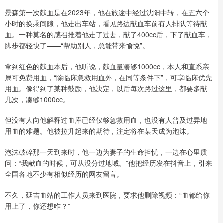
景森第一次献血是在2023年，他在旅途中经过沈阳中转，在五六个
小时的换乘间隙，他走出车站，看见路边献血车前有人排队等待献
血。一种莫名的感召推着他走了过去，献了400cc后，下了献血车，
脚步都轻快了——“帮助别人，总能带来愉悦”。
拿到红色的献血本后，他听说，献血量凑够1000cc，本人和直系亲
属可免费用血，“除临床急救用血外，在同等条件下”，可享临床优先
用血。像得到了某种鼓励，他决定，以后每次路过这里，都要多献
几次，凑够1000cc。
但没有人向他解释过血库已经仅够急救用血，也没有人普及过异地
用血的难题。他被拉升起来的期待，注定将在某天成为泡沫。
泡沫破碎那一天到来时，他一边为妻子的生命担忧，一边在心里质
问：“我献血的时候，可从没分过地域。”他把经历发在抖音上，引来
全国各地不少有相似经历的网友留言。
不久，延吉血站的工作人员来到医院，要求他删除视频：“血都给你
用上了，你还想咋？”