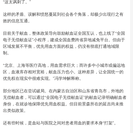
“这太讽刺了。”
这样的矛盾、误解和愤怒蔓延到社会各个角落，却极少出现行之有
效的信息互通。
目前关于献血，整体政策导向鼓励献血证全国互认，也上线了“全国
电子无偿献血证”小程序，建成全国血费跨省异地减免平台。但由于
区域发展不平衡，优先用血方面的权益，仍没有彻底打通地域限
制。
“北京、上海等医疗高地，用血需求巨大；而许多中小城市或偏远地
区，血液库存相对宽裕，献血压力也小。这种差异，让全国统一的
优先权在现实中很难实现。”冯学坤解释称。
部分地区已在尝试破局。在内蒙古自治区和山东省青岛市，外地的
无偿献血者，可以通过“全国电子无偿献血证”的献血记录明确献血者
身份，在就诊地保障优先用血权益。但目前景森所在的延吉尚未推
出类似政策。
还有些时候，是血站与医院之间对患者用血的要求本身“打架”。