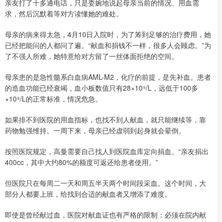
亲友打了十多通电话，只是委婉地说起母亲当前的情况、用血需
求，然后沉默着等对方读懂她的难处。
母亲的病来得太急，4月10日入院时，为了筹到足够的治疗费用，她
已经把能问的人都问了遍。“献血和捐钱不一样，很多人会顾虑。”为
了不强人所难，她特意给对方留了一丝体面拒绝的空间。
母亲患的是急性髓系白血病AML-M2，化疗的前提，是先补血。患者
的造血功能已经衰竭，血小板数值只有28×10⁹/L，远低于100多
×10⁹/L的正常标准，情况危急。
如果排不到医院的用血指标，也找不到人献血，就只能继续等，靠
药物勉强维持。一周下来，母亲已经虚弱到起身就会晕倒。
按照医院规定，高曼需要自己找人到医院血库定向捐血。“亲友捐出
400cc，其中大约80%的额度可返还给患者使用。”
但医院只在每周二一天和周五半天两个时间段采血。这个时间，大
部分人都要上班，给找到合适的献血者又增添了难度。
即使是曾经献过血，医院对献血证也有严格的限制：必须在院内献