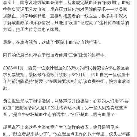
事实上，国家及地方献血条例中，从未规定献血证有“有效期”。血站
往往负责调配分发血液，库存压力转化为对医院的要求——动员家
属献血。冯学坤解释道，直接对接患者的一线医生，很多并不深入
了解献血政策和库存情况，只能用“没血”“证过期了”这种简单粗暴的
方式，把压力传导给患者家属。
最终，在患者视角，这成了“医院卡血”或“血站推诿”。
同样的信息差也存在于献血者使用“三免”政策的过程中。
2026年1月，西安一位累计献血2.26万cc的市民持荣誉A卡在景区要
求免票被拒，景区最终退款并致歉；3个月后，四川自贡一位献血十
年的前消防员持“博爱卡”在医院要求免门诊诊查费被拒，院方事后道
歉。
负面报道形成了舆论漩涡，网络声浪开始撕裂：心寒的人们用“不要
献血”“把血留给家人急用”的吐槽表达不满；另一些人则指责这些声
音，“是血牛破坏献血生态的话术”，“都不献血，哪有血用？”
胡勇说不上来这些声浪究竟产生了怎样的效应，他只是明显感
到，“献血者越来越少了”。他在献血点工作的数十年里，仅头些年能