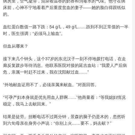
病房里，空气凝滞，混杂着温吞的奶香和消毒水的气味。他守在病
床前，心神不宁地看着产后重度贫血的妻子——她的脸白得跟纸似
的。
血红蛋白数值一路下跌：54 g/L，49 g/L……跌到不到正常值的一半
时，医生强调：“必须马上输血”。
但血从哪来？
接下来几个钟头，这个37岁的东北汉子一刻不停地拨打电话，在走
廊反复踱步等待消息。他联系医院对接的延吉血站：“我爱人产后病
危，亲属一时赶不过来，我在沈阳献过血……”
“外地献血证用不了，必须亲属来献血。”对面回答。
“可孕产妇本身就是优先用血人群啊……”他商量着：“等我媳妇情况
稳定，我马上去献回来。”
结果是徒劳。挂断电话不过两分钟，景森的脑子仍是木的，忽然听
到六旬母亲在身旁小声说：“你别上火……要不，妈去献？”