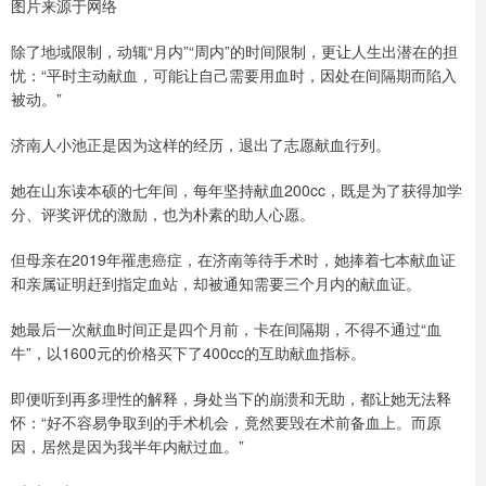
图片来源于网络
除了地域限制，动辄“月内”“周内”的时间限制，更让人生出潜在的担
忧：“平时主动献血，可能让自己需要用血时，因处在间隔期而陷入
被动。”
济南人小池正是因为这样的经历，退出了志愿献血行列。
她在山东读本硕的七年间，每年坚持献血200cc，既是为了获得加学
分、评奖评优的激励，也为朴素的助人心愿。
但母亲在2019年罹患癌症，在济南等待手术时，她捧着七本献血证
和亲属证明赶到指定血站，却被通知需要三个月内的献血证。
她最后一次献血时间正是四个月前，卡在间隔期，不得不通过“血
牛”，以1600元的价格买下了400cc的互助献血指标。
即便听到再多理性的解释，身处当下的崩溃和无助，都让她无法释
怀：“好不容易争取到的手术机会，竟然要毁在术前备血上。而原
因，居然是因为我半年内献过血。”