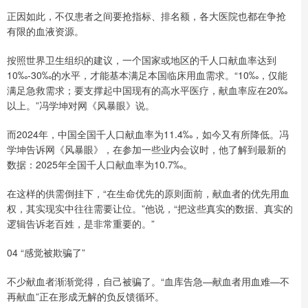
正因如此，不仅患者之间要抢指标、排名额，各大医院也都在争抢
有限的血液资源。
按照世界卫生组织的建议，一个国家或地区的千人口献血率达到
10‰-30‰的水平，才能基本满足本国临床用血需求。“10‰，仅能
满足急救需求；要支撑起中国现有的高水平医疗，献血率应在20‰
以上。”冯学坤对网《风暴眼》说。
而2024年，中国全国千人口献血率为11.4‰，如今又有所降低。冯
学坤告诉网《风暴眼》，在参加一些业内会议时，他了解到最新的
数据：2025年全国千人口献血率为10.7‰。
在这样的供需倒挂下，“在生命优先的原则面前，献血者的优先用血
权，其实现实中往往需要让位。”他说，“把这些真实的数据、真实的
逻辑告诉老百姓，是非常重要的。”
04 “感觉被欺骗了”
不少献血者渐渐觉得，自己被骗了。“血库告急—献血者用血难—不
再献血”正在形成无解的负反馈循环。