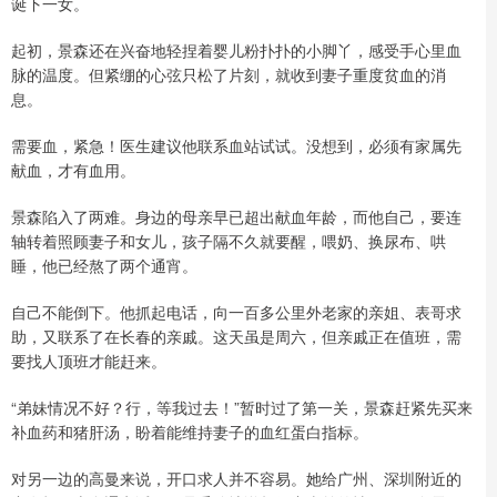
诞下一女。
起初，景森还在兴奋地轻捏着婴儿粉扑扑的小脚丫，感受手心里血
脉的温度。但紧绷的心弦只松了片刻，就收到妻子重度贫血的消
息。
需要血，紧急！医生建议他联系血站试试。没想到，必须有家属先
献血，才有血用。
景森陷入了两难。身边的母亲早已超出献血年龄，而他自己，要连
轴转着照顾妻子和女儿，孩子隔不久就要醒，喂奶、换尿布、哄
睡，他已经熬了两个通宵。
自己不能倒下。他抓起电话，向一百多公里外老家的亲姐、表哥求
助，又联系了在长春的亲戚。这天虽是周六，但亲戚正在值班，需
要找人顶班才能赶来。
“弟妹情况不好？行，等我过去！”暂时过了第一关，景森赶紧先买来
补血药和猪肝汤，盼着能维持妻子的血红蛋白指标。
对另一边的高曼来说，开口求人并不容易。她给广州、深圳附近的