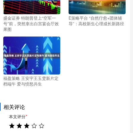
盛金证券 特朗普登上“空军一
E策略平台 “自然疗愈+团体辅
号”前，突然拿出白宫宴会厅效
导”：高校新生心理成长新路径
果图
福盈策略 王安宇王玉雯新片定
档端午 爱与愤怒共生
相关评论
本文评分
*