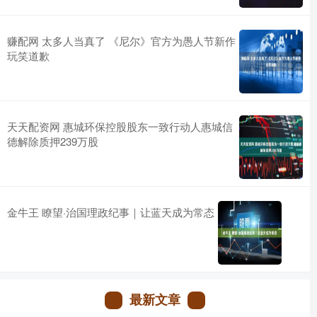
赚配网 太多人当真了 《尼尔》官方为愚人节新作
玩笑道歉
天天配资网 惠城环保控股股东一致行动人惠城信
德解除质押239万股
金牛王 瞭望·治国理政纪事｜让蓝天成为常态
最新文章