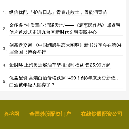
纵信优配 「护苗日志」青春赴故土，粤韵润青苗
1、
金多多 “朴质童心 润泽天地”——《袁惠民作品》邮资明
2、
信片首发式走进九台区新时代文明实践中心
创赢盘交易 《中国蝴蝶生态大图鉴》新书分享会在第34
3、
届全国书博会举行
聚财略 上汽奥迪燃油车型推限时权益 售25.99万起
4、
优益配资 高端白酒价格跌穿1499！创8年来历史新低，
5、
白酒被年轻人抛弃了？
兴盛网
全国炒股配资门户
在线炒股配资公司