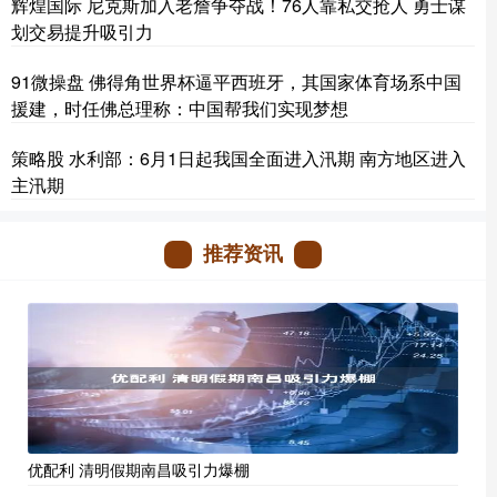
辉煌国际 尼克斯加入老詹争夺战！76人靠私交抢人 勇士谋
划交易提升吸引力
91微操盘 佛得角世界杯逼平西班牙，其国家体育场系中国
援建，时任佛总理称：中国帮我们实现梦想
策略股 水利部：6月1日起我国全面进入汛期 南方地区进入
主汛期
推荐资讯
优配利 清明假期南昌吸引力爆棚