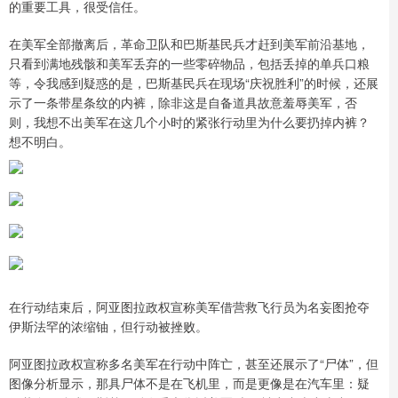
的重要工具，很受信任。
在美军全部撤离后，革命卫队和巴斯基民兵才赶到美军前沿基地，
只看到满地残骸和美军丢弃的一些零碎物品，包括丢掉的单兵口粮
等，令我感到疑惑的是，巴斯基民兵在现场“庆祝胜利”的时候，还展
示了一条带星条纹的内裤，除非这是自备道具故意羞辱美军，否
则，我想不出美军在这几个小时的紧张行动里为什么要扔掉内裤？
想不明白。
在行动结束后，阿亚图拉政权宣称美军借营救飞行员为名妄图抢夺
伊斯法罕的浓缩铀，但行动被挫败。
阿亚图拉政权宣称多名美军在行动中阵亡，甚至还展示了“尸体”，但
图像分析显示，那具尸体不是在飞机里，而是更像是在汽车里：疑