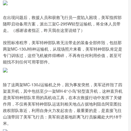
在出现问题后，救援人员和获救飞行员一度陷入困境，美军指挥部
随即启动备用方案，派出三架C-295W轻型运输机，将全体人员带
走。（感谢读者指正，昨天我在这里说错了）
按照标准程序，美军特种部队将无法带走的装备全部炸毁，包括那
两架MC-130J特种运输机，从现场照片来看，美军特种部队肯定是
专门训练过，这些飞机被炸得稀碎，不再有任何利用价值，甚至可
能找不到任何可用零部件。
除了这两架MC-130J运输机之外，因为事发突然，美军还炸毁了四
架直升机，其中包括至少一架MH-6“小鸟”轻型直升机，这种直升机
是美军特种部队常用的高机动工具，在本次救援行动中发挥了关键
作用，不仅将美军特种部队运送到相关地点占据地利阻击阿亚图拉
政权部队靠近，利用自身火力发起攻击，最重要的是，是直接飞往
山顶带回了美军飞行员：美军前进基地距离飞行员躲藏处大约18千
米。