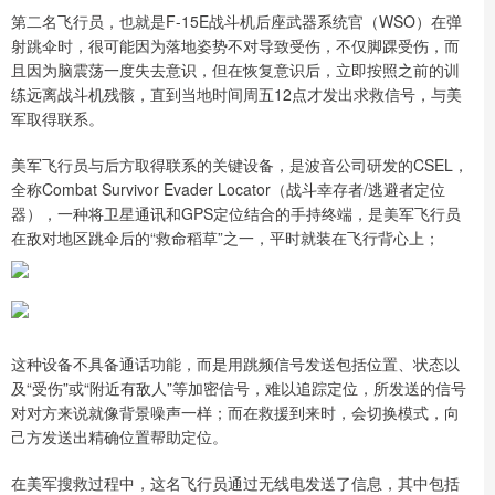
第二名飞行员，也就是F-15E战斗机后座武器系统官（WSO）在弹
射跳伞时，很可能因为落地姿势不对导致受伤，不仅脚踝受伤，而
且因为脑震荡一度失去意识，但在恢复意识后，立即按照之前的训
练远离战斗机残骸，直到当地时间周五12点才发出求救信号，与美
军取得联系。
美军飞行员与后方取得联系的关键设备，是波音公司研发的CSEL，
全称Combat Survivor Evader Locator（战斗幸存者/逃避者定位
器），一种将卫星通讯和GPS定位结合的手持终端，是美军飞行员
在敌对地区跳伞后的“救命稻草”之一，平时就装在飞行背心上；
这种设备不具备通话功能，而是用跳频信号发送包括位置、状态以
及“受伤”或“附近有敌人”等加密信号，难以追踪定位，所发送的信号
对对方来说就像背景噪声一样；而在救援到来时，会切换模式，向
己方发送出精确位置帮助定位。
在美军搜救过程中，这名飞行员通过无线电发送了信息，其中包括