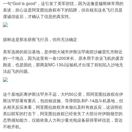
一句“God is good”，这引发了美军担忧，因为这像是穆斯林常用的
表述，担心这是阿亚图拉政权布下的陷阱，但在核实这名飞行员是
虔诚信徒后，才确认了信息的真实性。
据称这是那名获救飞行员，但尚无法确定
美军选择的前沿基地，是伊朗大城市伊斯法罕南部沙赫雷扎市附近
的一个地点，因为这里有一条1200米长、原本用于农业飞机的废弃
跑道，也是因此，那两架MC-130J运输机才出现了前轮陷入沙地无
法起飞的问题。
这个基地距离伊斯法罕并不远，大约50公里，而阿亚图拉政权在伊
斯法罕部署有重兵，包括核设施、导弹部队和F-14战斗机基地，但
从相关反应来看，阿亚图拉政权并未做出及时有效反应，这说明在
美以联军的打击下，阿亚图拉政权已经丧失了大部分对伊朗领空的
态势感知能力，仅能依靠人力和少量光电设备获得零碎信息，雷达
不敢开机。