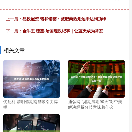
上一篇：
易投配资 诺和诺德：减肥药热潮远未达到顶峰
下一篇：
金牛王 瞭望·治国理政纪事｜让蓝天成为常态
相关文章
优配利 清明假期南昌吸引力爆
通弘网 “如期展期90天”对中美
棚
解决经贸分歧意味着什么