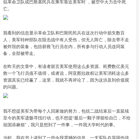
似革命卫队或巴斯基民兵在乘车靠近美军时 ，被空中火力击中死
亡。
我看到的信息显示革命卫队和巴斯民民兵在这次行动中损失数百
人，美军特种部队在阻击战中有人受伤，但无人阵亡，除去带不走
被炸毁的装备，包括获救飞行员在内，所有参与行动人员连同装
备，全部被带走。
在昨天的文章中，有读者留言美军使用这么多资源、耗费数亿美元
救一个飞行员值不值得，或者说，阿亚图拉政权让美军消耗这么多
资源其实已经赢了，这里，我就不再评论了，因为这涉及到价值观
的问题。
我不想提美军为带每个人回家做的努力，包括二战结束后一直延续
至今的美军遗骸寻找行动，也不想提“最后一颗子弹留给自己，不给
祖国添麻烦”，我只是想到了一件事，一件我大学时代的事。
当时，我在书上读到了一些令我震撼的信息，一支军队在异国作战