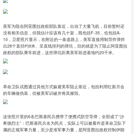
美军为阻击阿亚图拉政权部队靠近，出动了大量飞机，目前暂时还
没有相关信息，但我估计应该有几十架，既包括F-35，也包括A-
10，卫星照片显示，在附近的一条道路上，美军直接用制导炸弹炸
出28个直径约9米、呈直线排列的弹坑，目的就是为了阻止阿亚图拉
政权的部队乘车前进，这些弹坑距离美军前进基地约20千米。
革命卫队试图通过其他方式躲避美军阻止靠近，包括利用红新月会
的车辆做伪装，但被美军识破并将其摧毁。
这张照片里的6名巴斯基民兵携带了便携式防空导弹，全部成了“沙
希德烈士”：巴斯基民兵名为民兵，实际上可以被看作是革命卫队下
属的正规军事力量，至少是准军事力量，是阿亚图拉政权控制伊朗